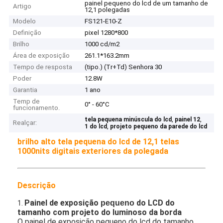
painel pequeno do lcd de um tamanho de
Artigo
12,1 polegadas
Modelo
FS121-E10-Z
Definição
pixel 1280*800
Brilho
1000 cd/m2
Área de exposição
261.1*163.2mm
Tempo de resposta
(tipo.) (Tr+Td) Senhora 30
Poder
12.8W
Garantia
1 ano
Temp de
0° - 60°C
funcionamento.
,
,
tela pequena minúscula do lcd
painel 12
Realçar:
,
1 do lcd
projeto pequeno da parede do lcd
brilho alto tela pequena do lcd de 12,1 telas
1000nits digitais exteriores da polegada
Descrição
Painel
de exposição
do LCD do
pequeno
1.
tamanho com projeto do luminoso da borda
O painel de exposição pequeno do lcd do tamanho