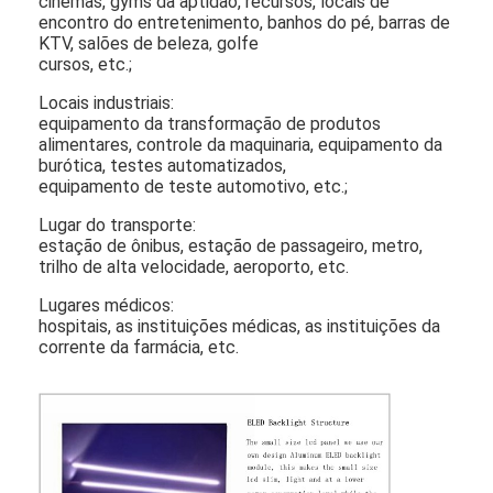
cinemas, gyms da aptidão, recursos, locais de
Movimentação exterior através das placas do menu
encontro do entretenimento, banhos do pé, barras de
KTV, salões de beleza
golfe
,
painel pequeno do lcd
cursos, etc.;
Locais industriais:
Painel legível do LCD da luz solar
equipamento da transformação de produtos
alimentares, controle da maquinaria, equipamento da
Tni alto LCD
burótica, testes
automatizados,
equipamento de teste automotivo, etc.;
Painel do LCD do quadro aberto
Lugar do transporte:
estação de ônibus, estação de passageiro, metro,
LCD opticamente ligado
trilho de alta velocidade, aeroporto, etc.
Lugares médicos:
Monitor do LCD do quadro aberto
hospitais, as instituições médicas, as instituições da
corrente da farmácia, etc.
Placa interna do menu de Digitas
Signage interno de Digitas
Sinalização digital à prova d'água