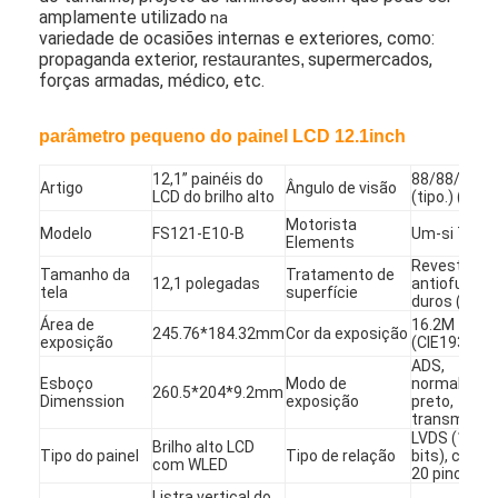
amplamente utilizado
na
variedade de ocasiões internas e exteriores, como:
propaganda exterior,
supermercados
,
restaurantes,
forças armadas, médico,
etc.
parâmetro pequeno do painel LCD 12.1inch
12,1” painéis do
88/88/88/8
Artigo
Ângulo de visão
LCD do brilho alto
(tipo.) (CR≥
Motorista
Modelo
FS121-E10-B
Um-si TFT 
Elements
Revestimen
Tamanho da
Tratamento de
12,1 polegadas
antiofuscan
tela
superfície
duros (3H)
Área de
16.2M 72%
245.76*184.32mm
Cor da exposição
exposição
(CIE1931)
ADS,
Casa
Esboço
Modo de
normalmen
260.5*204*9.2mm
Dimenssion
exposição
preto,
transmissi
Produtos
LVDS (1 ch, 
Brilho alto LCD
Tipo do painel
Tipo de relação
bits), conec
com WLED
Vídeos
20 pinos
Listra vertical do