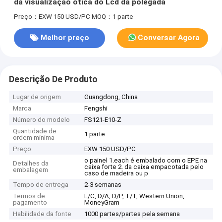
da visualização ótica do Lcd da polegada
Preço：EXW 150 USD/PC
MOQ：1 parte
Melhor preço
Conversar Agora
Descrição De Produto
Lugar de origem
Guangdong, China
Marca
Fengshi
Número do modelo
FS121-E10-Z
Quantidade de
1 parte
ordem mínima
Preço
EXW 150 USD/PC
o painel 1.each é embalado com o EPE na
Detalhes da
caixa forte 2. da caixa empacotada pelo
embalagem
caso de madeira ou p
Tempo de entrega
2-3 semanas
Termos de
L/C, D/A, D/P, T/T, Western Union,
pagamento
MoneyGram
Habilidade da fonte
1000 partes/partes pela semana