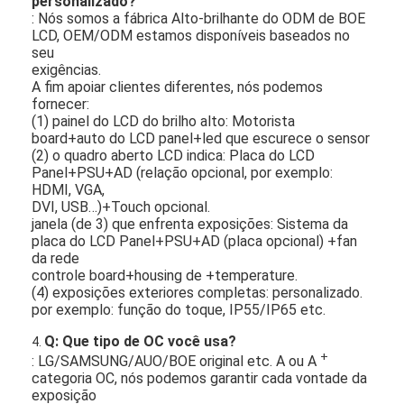
personalizado?
: Nós somos a fábrica Alto-brilhante do ODM de BOE
LCD, OEM/ODM estamos disponíveis baseados no
seu
exigências.
A fim apoiar clientes diferentes, nós podemos
fornecer:
(1) painel do LCD do brilho alto: Motorista
board+auto do LCD panel+led que escurece o sensor
(2) o quadro aberto LCD indica: Placa do LCD
Panel+PSU+AD (relação opcional, por exemplo:
HDMI, VGA,
DVI, USB…)+Touch opcional.
janela (de 3) que enfrenta exposições: Sistema da
placa do LCD Panel+PSU+AD (placa opcional) +fan
da rede
controle board+housing de +temperature.
(4) exposições exteriores completas: personalizado.
por exemplo: função do toque, IP55/IP65 etc.
Q: Que tipo de OC você usa?
4.
+
: LG/SAMSUNG/AUO/BOE original etc. A ou A
categoria OC, nós podemos garantir cada vontade da
exposição