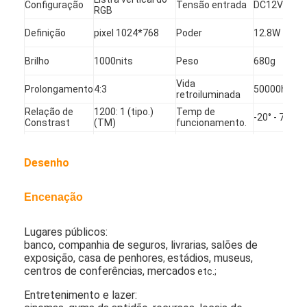
Configuração
Tensão entrada
DC12V
RGB
Sobre nós
Definição
pixel 1024*768
Poder
12.8W
Excursão da fábrica
Brilho
1000nits
Peso
680g
Controle da qualidade
Vida
Prolongamento
4:3
50000hours
retroiluminada
Contacte-nos
Relação de
1200: 1 (tipo.)
Temp de
-20° - 70°C
Constrast
(TM)
funcionamento.
Notícia
Tempo de
(tipo.) (Tr+Td)
Temp do
-30° - 80°C
resposta
Senhora 25
armazenamento.
Desenho
Conversar Agora
Encenação
Exposição do LCD da janela
Lugares públicos:
banco, companhia de seguros, livrarias, salões de
tela tomada partido dobro do lcd
exposição, casa de penhores
estádios, museus,
,
centros de conferências, mercados
etc.;
Exposição exterior do LCD
Entretenimento e lazer: