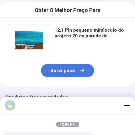
Obter O Melhor Preço Para
12,1 Pin pequeno minúsculo do
projeto 20 da parede da
visualização ótica do Lcd da
polegada
Bater papo
Produtos Recomendados
Fengshi
12:05 PM