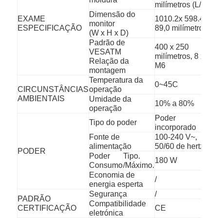
milímetros (L/R)
Dimensão do
EXAME
1010.2x 598.4x
monitor
ESPECIFICAÇÃO
89,0 milímetros
(W x H x D)
Padrão de
400 x 250
VESATM
milímetros, 8 x
Relação da
M6
montagem
Temperatura da
0~45C
CIRCUNSTÂNCIAS
operação
AMBIENTAIS
Umidade da
10% a 80%
operação
Poder
Tipo do poder
incorporado
Fonte de
100-240 V~,
alimentação
50/60 de hertz
PODER
Poder
Tipo.
180 W
Consumo
/Máximo.
Economia de
/
energia esperta
Segurança
/
PADRÃO
Compatibilidade
CERTIFICAÇÃO
CE
eletrónica