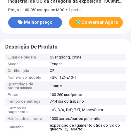
industrial de OC da categoria da exposição 1000nits
do Lcd
Preço：160-260 usd/piece
MOQ：1 parte
Melhor preço
Conversar Agora
Descrição De Produto
Lugar de origem
Guangdong, China
Marca
Fengshi
Certificação
CE
Número do modelo
FSKT121-E10-T
Quantidade de
1 parte
ordem mínima
Preço
160-260 usd/piece
Tempo de entrega
7-14 dia do trabalho
Termos de
L/C, D/A, D/P, T/T, MoneyGram
pagamento
Habilidade da fonte
1000 partes/partes pelo mês
exposição de ligamento ótica do lcd do
Tamanho
quadro 12,1 aberto