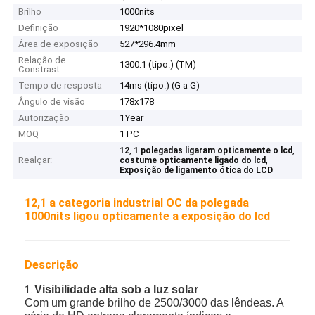
Brilho
1000nits
Definição
1920*1080pixel
Área de exposição
527*296.4mm
Relação de
1300:1 (tipo.) (TM)
Constrast
Tempo de resposta
14ms (tipo.) (G a G)
Ângulo de visão
178x178
Autorização
1Year
MOQ
1 PC
,
,
12
1 polegadas ligaram opticamente o lcd
Realçar:
,
costume opticamente ligado do lcd
Exposição de ligamento ótica do LCD
12,1 a categoria industrial OC da polegada
1000nits ligou opticamente a exposição do lcd
Descrição
Visibilidade alta sob a luz solar
1.
Com um grande brilho de 2500/3000 das lêndeas. A