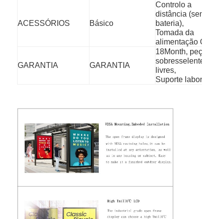
Controlo a
distância (sem a
ACESSÓRIOS
Básico
bateria),
Tomada da
alimentação CA
18Month, peças
sobresselentes
GARANTIA
GARANTIA
livres,
Suporte laboral