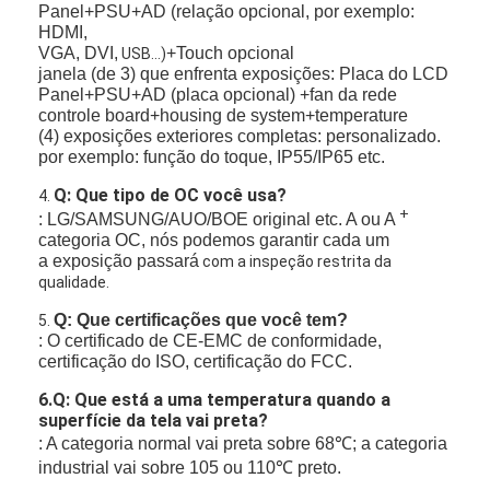
Panel+PSU+AD (relação opcional, por exemplo:
HDMI,
VGA, DVI,
+Touch opcional
USB…)
janela (de 3) que enfrenta exposições: Placa do LCD
Panel+PSU+AD (placa opcional) +fan da rede
controle board+housing de system+temperature
(4) exposições exteriores completas: personalizado.
por exemplo: função do toque, IP55/IP65 etc.
Q: Que tipo de OC você usa?
4.
+
: LG/SAMSUNG/AUO/BOE original etc. A ou A
categoria OC, nós podemos garantir cada um
a exposição passará
com a inspeção restrita da
qualidade.
Q: Que certificações que você tem?
5.
: O certificado de CE-EMC de conformidade,
certificação do ISO, certificação do FCC.
6.Q: Que está a uma temperatura quando a
superfície da tela vai preta?
: A categoria normal vai preta sobre 68℃; a categoria
industrial vai sobre 105 ou 110℃ preto.