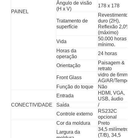
Cartaz exterior de Digitas
Ângulo de visão
178 x 178
(H x V)
PAINEL
Revestimento
Painel esticado do LCD
Tratamento de
duro (2H),
superfície
Reflexão 2,0%
(máximo)
50.000 horas
Vida
mínimo.
Horas da
24 horas
operação
Paisagem &
Orientação
retrato
vidro de 6mm
Front Glass
AG/AR/Tempered
Função do toque
Não
HDMI, VGA,
Entrada
USB, áudio
CONECTIVIDADE
Saída
/
RS232C
Controle externo
opcional
Cor da moldura
Preto
34,5 milímetros
Largura da
(T/B), 34,5
moldura