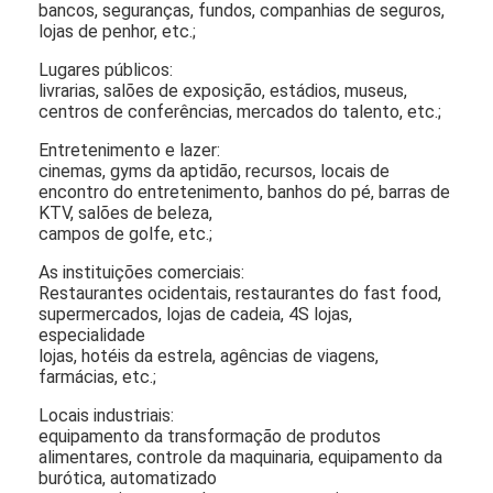
bancos, seguranças, fundos, companhias de seguros,
Sobre nós
lojas de penhor, etc.;
Lugares públicos:
Excursão da fábrica
livrarias, salões de exposição, estádios, museus,
centros de conferências, mercados do talento, etc.;
Controle da qualidade
Entretenimento e lazer:
Contacte-nos
cinemas, gyms da aptidão, recursos, locais de
encontro do entretenimento, banhos do pé, barras de
KTV, salões de beleza,
Notícia
campos de golfe, etc.;
Conversar Agora
As instituições comerciais:
Restaurantes ocidentais, restaurantes do fast food,
supermercados, lojas de cadeia, 4S lojas,
especialidade
lojas, hotéis da estrela, agências de viagens,
Exposição do LCD da janela
farmácias, etc.;
tela tomada partido dobro do lcd
Locais industriais:
equipamento da transformação de produtos
alimentares, controle da maquinaria, equipamento da
Exposição exterior do LCD
burótica, automatizado