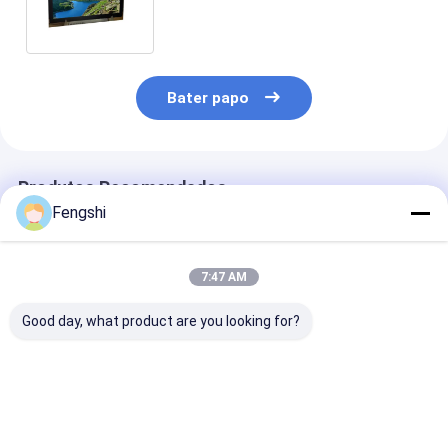
industrial de OC da categoria da
exposição 1000nits do Lcd
Bater papo
Produtos Recomendados
Fengshi
7:47 AM
Good day, what product are you looking for?
55 tela de exposição
Signage Lcd de 65
Signage 18,5 d
do Signage da
Digitas da polegada
ligamento ótic
polegada 4k Lcd
que anuncia o
Digitas da exp
Digitas para o salão
monitor público
do monitor do
de beleza 2000nits
2000nits dos
Lcd que anunc