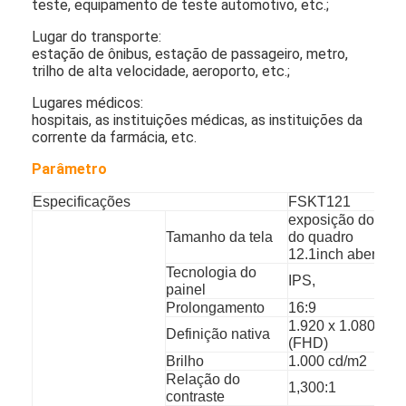
teste, equipamento de teste automotivo, etc.;
Movimentação exterior através das placas do menu
Lugar do transporte:
painel pequeno do lcd
estação de ônibus, estação de passageiro, metro,
trilho de alta velocidade, aeroporto, etc.;
Painel legível do LCD da luz solar
Lugares médicos:
hospitais, as instituições médicas, as instituições da
Tni alto LCD
corrente da farmácia, etc.
Parâmetro
Painel do LCD do quadro aberto
Especificações
FSKT121
LCD opticamente ligado
exposição do lcd
Tamanho da tela
do quadro
Monitor do LCD do quadro aberto
12.1inch aberto
Tecnologia do
IPS,
painel
Placa interna do menu de Digitas
Prolongamento
16:9
1.920 x 1.080
Signage interno de Digitas
Definição nativa
(FHD)
Brilho
1.000 cd/m2
Sinalização digital à prova d'água
Relação do
1,300:1
contraste