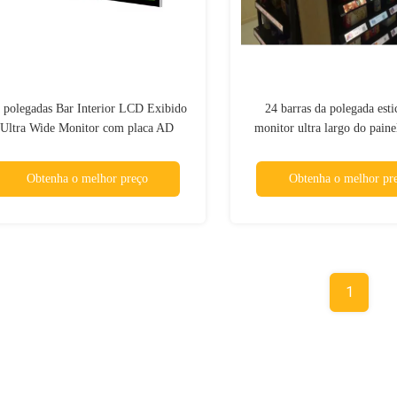
 polegadas Bar Interior LCD Exibido
24 barras da polegada est
Ultra Wide Monitor com placa AD
monitor ultra largo do pain
Mainboard e HDMI-em 1920x360p
500nit-1500nits
Obtenha o melhor preço
Obtenha o melhor pr
1