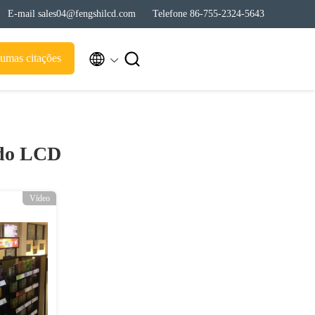
E-mail sales04@fengshilcd.com
Telefone 86-755-2324-5643


umas citações
 do LCD
Vídeo