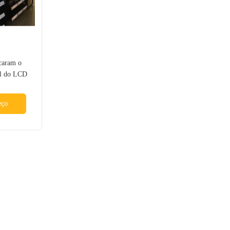
icaram o
el do LCD
eço