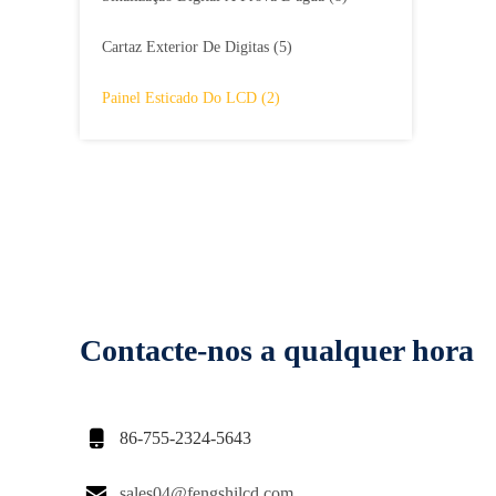
Cartaz Exterior De Digitas
(5)
Painel Esticado Do LCD
(2)
Contacte-nos a qualquer hora

86-755-2324-5643

sales04@fengshilcd.com