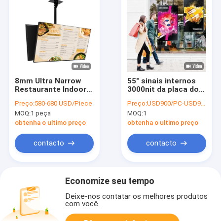
8mm Ultra Narrow
55" sinais internos
Restaurante Indoor
3000nit da placa do
Digital Menu Board
menu de Digitas da
Preço:
580-680 USD/Piece
Preço:
USD900/PC-USD980/PC
para publicidade de
tela interna do
MOQ:
1 peça
MOQ:
1
fast food
Signage de Digitas
obtenha o ultimo preço
obtenha o ultimo preço
contacto
contacto
Economize seu tempo
Deixe-nos contatar os melhores produtos
com você.