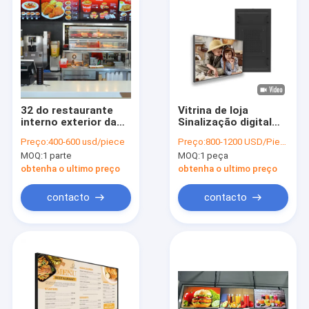
32 do restaurante
Vitrina de loja
interno exterior da
Sinalização digital
placa 1920x1080 do
interior 2500nits
Preço:
400-600 usd/piece
Preço:
800-1200 USD/Piece
menu de Digitas da
Publicidade TFT LCD
MOQ:
1 parte
MOQ:
1 peça
polegada moldura
Display
magro
obtenha o ultimo preço
obtenha o ultimo preço
contacto
contacto
Casa
Produtos
Vídeos