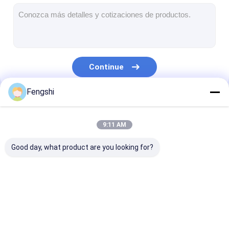
Movimentação exterior através das placas do menu
painel pequeno do lcd
Painel legível do LCD da luz solar
Continue
Tni alto LCD
Fengshi
Painel do LCD do quadro aberto
Nossas Categorias
LCD opticamente ligado
9:11 AM
Monitor do LCD do quadro aberto
Good day, what product are you looking for?
Placa interna do menu de Digitas
Signage interno de Digitas
Exposição do LCD da
tela tomada partido
Exposição exte
Sinalização digital à prova d'água
janela
dobro do lcd
do LCD