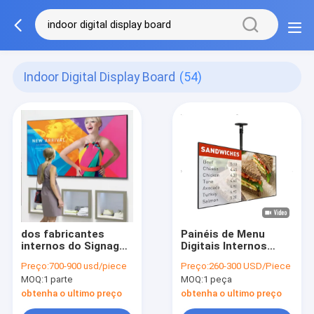
Indoor Digital Display Board
(54)
dos fabricantes
Painéis de Menu
internos do Signage
Digitais Internos
de 55inch placa
Ultra Estreitos FHD
Preço:
700-900 usd/piece
Preço:
260-300 USD/Piece
interna da indicação
de 32 polegadas
MOQ:
1 parte
MOQ:
1 peça
digital Digitas
700nit Fengshi para
Restaurantes
obtenha o ultimo preço
obtenha o ultimo preço