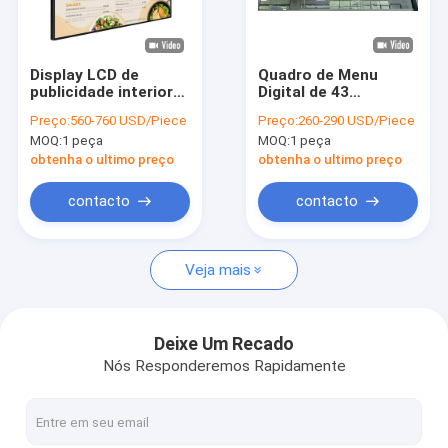
Sobre nós
Excursão da fábrica
Display LCD de
Quadro de Menu
publicidade interior
Digital de 43
Controle da qualidade
Reprodutor de
Polegadas e 700 nits
Preço:
560-760 USD/Piece
Preço:
260-290 USD/Piece
sinalização digital
para Publicidade de
MOQ:
1 peça
MOQ:
1 peça
para painéis de
Fast Food
Contacte-nos
menus digitais de
obtenha o ultimo preço
obtenha o ultimo preço
restaurantes
Notícia
contacto
contacto
Conversar Agora
Veja mais
Exposição do LCD da janela
Deixe Um Recado
Nós Responderemos Rapidamente
tela tomada partido dobro do lcd
Exposição exterior do LCD