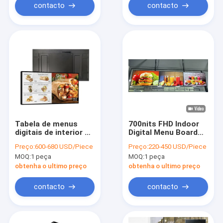
contacto
contacto
Tabela de menus
700nits FHD Indoor
digitais de interior de
Digital Menu Board
32 polegadas 700
para publicidade de
Preço:
600-680 USD/Piece
Preço:
220-450 USD/Piece
Cd/M2 Brilho Design
fast food
MOQ:
1 peça
MOQ:
1 peça
Slim
obtenha o ultimo preço
obtenha o ultimo preço
contacto
contacto