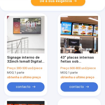
Dê a sua exigência
Signage interno de
43" placas internas
32inch Ismall Digital
feitas sob
que anuncia telas
encomenda do menu
Preço:
300-500 usd/piece
Preço:
600-800 usd/piece
internas da indicação
de Digitas indicam o
MOQ:
1 parte
MOQ:
1 parte
digital
alimento do
restaurante de FHD
obtenha o ultimo preço
obtenha o ultimo preço
Lcd
contacto
contacto